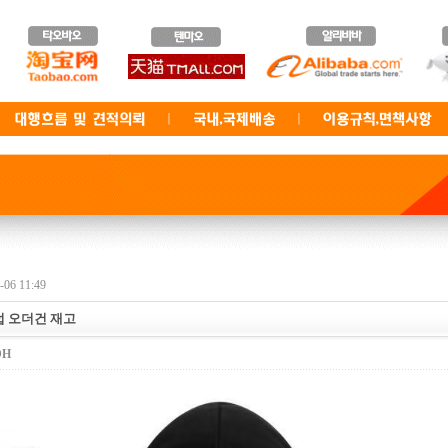
06 11:49
럽 오더건 재고
DH